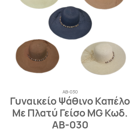
AB-030
Γυναικείο Ψάθινο Καπέλο
Με Πλατύ Γείσο MG Κωδ.
ΑΒ-030