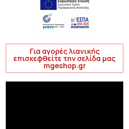
Για αγορές λιανικής
επισκεφθείτε την σελίδα μας
mgeshop.gr