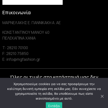
Επικοινωνία
ΜΑΡΝΕΛΑΚΗΣ Ε. ΓΙΑΝΝΙΚΑΚΗ Α. AE
ΚΩΝΣΤΑΝΤΙΝΟΥ ΜΑΝΟΥ 40
ΠΕΛΕΚΑΠΙΝΑ ΧΑΝΙΑ
Τ: 28210 70100
F: 28210 75850
Ε: info@mgfashion.gr
Όλες οι τιμές στο κατάστημά μας δεν
συμπεριλαμβάνουν Φ.Π.Α
Χρησιμοποιούμε cookies για να σας προσφέρουμε την
καλύτερη δυνατή εμπειρία στη σελίδα μας. Εάν συνεχίσετε να
χρησιμοποιείτε τη σελίδα, θα υποθέσουμε πως είστε
© 2021 – MGFASHION – All rights reserved
ικανοποιημένοι με αυτό.
Εντάξει