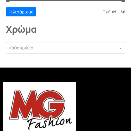
Φιλτράρισμα
Τιμή:
0€
—
6€
Χρώμα
Κάθε Χρώμα