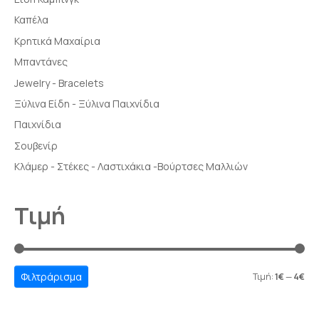
Καπέλα
Κρητικά Μαχαίρια
Μπαντάνες
Jewelry - Bracelets
Ξύλινα Είδη - Ξύλινα Παιχνίδια
Παιχνίδια
Σουβενίρ
Κλάμερ - Στέκες - Λαστιχάκια -Βούρτσες Μαλλιών
Τιμή
Φιλτράρισμα
Τιμή:
1€
—
4€