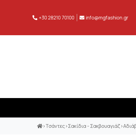
+30 28210 70100
info@mgfashion.gr
>
Τσάντες
>
Σακίδια - Σακβουαγιάζ
>
Αδιάβ