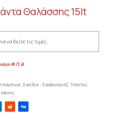
άντα Θαλάσσης 15lt
ια να δείτε τις τιμές.
νουν Φ.Π.Α
η Κάμπινγκ
,
Σακίδια - Σακβουαγιάζ
,
Τσάντες
,
α Μέσης