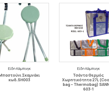
Είδη Κάμπινγκ
Είδη Κάμπινγκ
Μπαστούνι Σκαμνάκι
Τσάντα Θερμός
κωδ.SH003
Χωρητικότητα 27L (Coo
bag – Thermobag) SAN
603-1