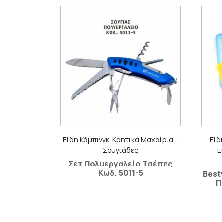
Είδη Κάμπινγκ, Κρητικά Μαχαίρια -
Είδ
Σουγιάδες
Ε
Σετ Πολυεργαλείο Τσέπης
Κωδ. 5011-5
Best
Π