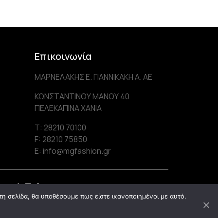
Επικοινωνία
ΜΑΡΝΕΛΑΚΗΣ Ε. ΓΙΑΝΝΙΚΑΚΗ Α. AE
ΚΩΝΣΤΑΝΤΙΝΟΥ ΜΑΝΟΥ 40
ΠΕΛΕΚΑΠΙΝΑ ΧΑΝΙΑ
Τ: 28210 70100
F: 28210 75850
Ε: info@mgfashion.gr
υν Φ.Π.Α
τη σελίδα, θα υποθέσουμε πως είστε ικανοποιημένοι με αυτό.
Design:
THE DESIGN BAR
Development:
TRP