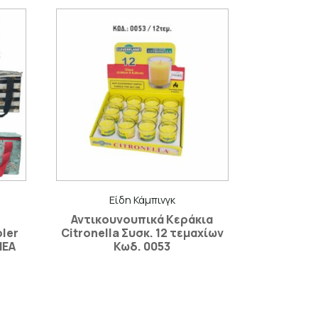
Είδη Κάμπινγκ
Αντικουνουπικά Κεράκια
ler
Citronella Συσκ. 12 τεμαχίων
NEA
Κωδ. 0053