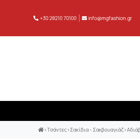
+30 28210 70100
info@mgfashion.gr
>
Τσάντες
>
Σακίδια - Σακβουαγιάζ
>
Αδιάβ