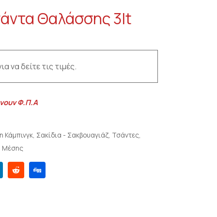
άντα Θαλάσσης 3lt
ια να δείτε τις τιμές.
νουν Φ.Π.Α
η Κάμπινγκ
,
Σακίδια - Σακβουαγιάζ
,
Τσάντες
,
α Μέσης