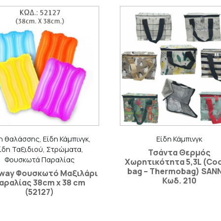
η θαλάσσης, Είδη Κάμπινγκ,
Είδη Κάμπινγκ
ίδη Ταξιδιού, Στρώματα,
Τσάντα Θερμός
Φουσκωτά Παραλίας
Χωρητικότητα 5,3L (Coo
bag – Thermobag) SAN
way Φουσκωτό Μαξιλάρι
Κωδ. 210
αραλίας 38cm x 38 cm
(52127)