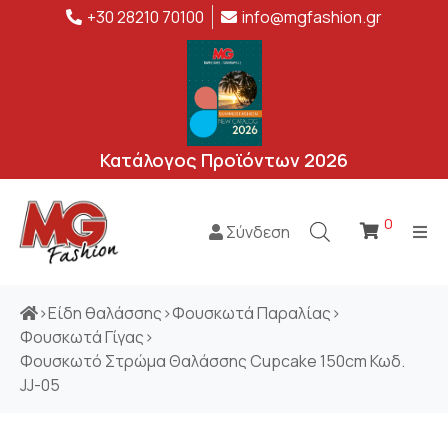
+30 28210 70100
info@mgfashion.gr
Κατάλογος Προϊόντων 2026
0
Σύνδεση
>
Είδη θαλάσσης
>
Φουσκωτά Παραλίας
>
Φουσκωτά Γίγας
>
Φουσκωτό Στρώμα Θαλάσσης Cupcake 150cm Κωδ.
JJ-05