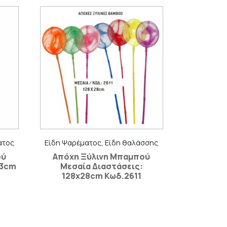
ατος
Είδη Ψαρέματος, Είδη θαλάσσης
ού
Απόχη Ξύλινη Μπαμπού
23cm
Μεσαία Διαστάσεις:
128x28cm Κωδ.2611