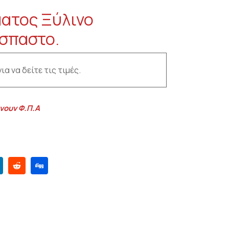
ατος Ξύλινο
σπαστο.
ια να δείτε τις τιμές.
νουν Φ.Π.Α