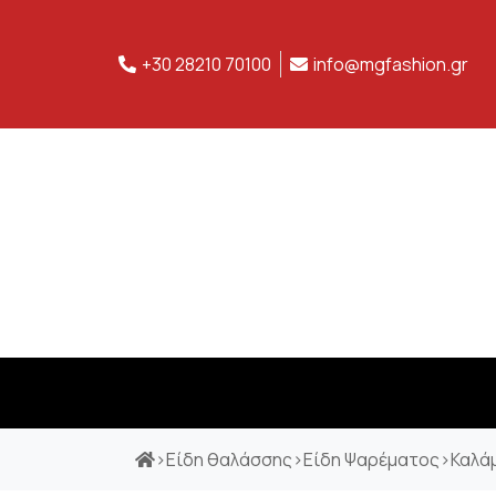
+30 28210 70100
info@mgfashion.gr
>
Είδη θαλάσσης
>
Είδη Ψαρέματος
>
Καλά