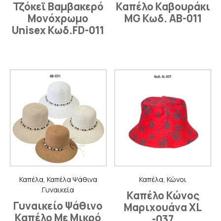
Τζόκεϊ Βαμβακερό
Καπέλο Καβουράκι
Μονόχρωμο
MG Κωδ. ΑΒ-011
Unisex Κωδ.FD-011
Καπέλα, Καπέλα Ψάθινα
Καπέλα, Κώνοι
Γυναικεία
Καπέλο Κώνος
Γυναικείο Ψάθινο
Μαριχουάνα XL
Καπέλο Με Μικρό
-037