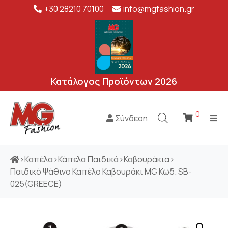
+30 28210 70100
info@mgfashion.gr
Κατάλογος Προϊόντων 2026
0
Σύνδεση
>
Καπέλα
>
Κάπελα Παιδικά
>
Καβουράκια
>
Παιδικό Ψάθινο Καπέλο Καβουράκι MG Κωδ. SB-
025(GREECE)