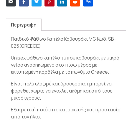
Περιγραφή
Παιδικό Ψάθινο Καπέλο Καβουράκι MG Κωδ. SB-
025(GREECE)
Unisex ψάθινο καπέλο τύπου καβουράκι με μικρό
γείσο ανασηκωμένο στο πίσω μέρος με
εκτυπωμένη κορδέλα με τοπωνύμιο Greece.
Είναι πολύ ελαφρύ και δροσερό και μπορεί να
φορεθεί χωρίς να ενοχλεί ακόμη και από τους
μικρότερους.
Εξαιρετική ποιότητα κατασκευής και προστασία
από τον ήλιο.