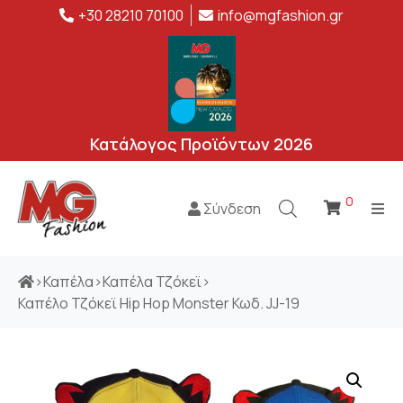
+30 28210 70100
info@mgfashion.gr
Κατάλογος Προϊόντων 2026
0
Σύνδεση
>
Καπέλα
>
Καπέλα Τζόκεϊ
>
Καπέλο Τζόκεϊ Hip Hop Monster Κωδ. JJ-19