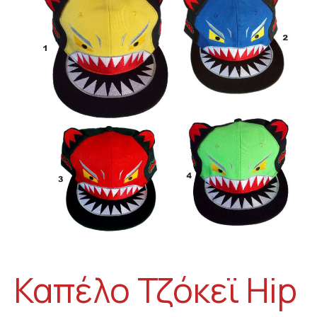
Καπέλο Τζόκεϊ Hip