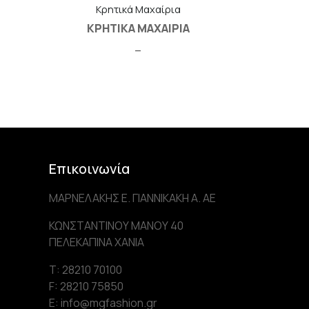
Κρητικά Μαχαίρια
ΚΡΗΤΙΚΑ ΜΑΧΑΙΡΙΑ
–
Επικοινωνία
ΜΑΡΝΕΛΑΚΗΣ Ε. ΓΙΑΝΝΙΚΑΚΗ Α. AE
ΚΩΝΣΤΑΝΤΙΝΟΥ ΜΑΝΟΥ 40
ΠΕΛΕΚΑΠΙΝΑ ΧΑΝΙΑ
Τ: 28210 70100
F: 28210 75850
Ε: info@mgfashion.gr