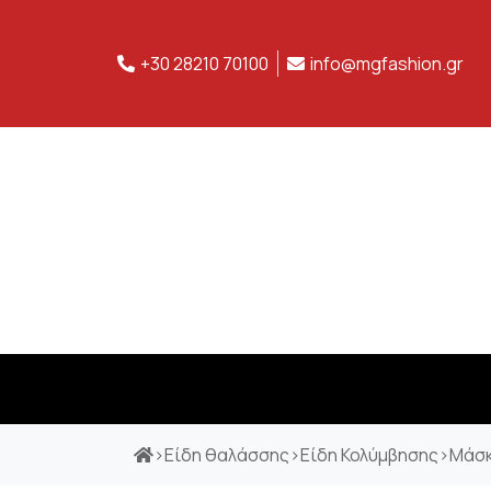
+30 28210 70100
info@mgfashion.gr
>
Είδη θαλάσσης
>
Είδη Κολύμβησης
>
Μάσ