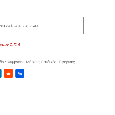
ια να δείτε τις τιμές.
νουν Φ.Π.Α
ίδη Κολύμβησης
,
Μάσκες
,
Παιδικές - Εφηβικές