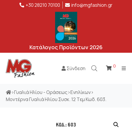
+30 28210 70100
info@mgfashion.gr
Κατάλογος Προϊόντων 2026
0
Σύνδεση
>
Γυαλιά Ηλίου - Οράσεως
>
Ενηλίκων
>
Μοντέρνα Γυαλιά Ηλίου Συσκ. 12 Tεμ Κωδ. 603.