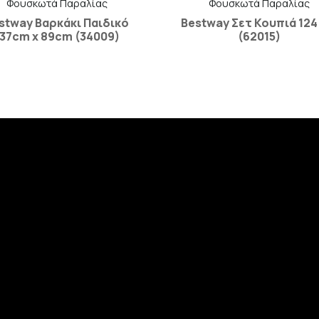
Φουσκωτά Παραλίας
Φουσκωτά Παραλίας
stway Βαρκάκι Παιδικό
Bestway Σετ Κουπιά 124
137cm x 89cm (34009)
(62015)