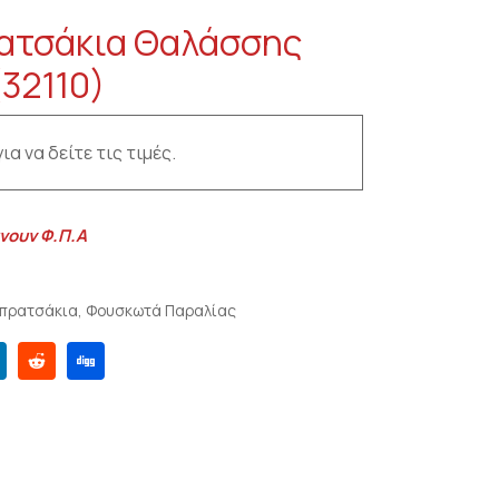
ατσάκια Θαλάσσης
(32110)
ια να δείτε τις τιμές.
νουν Φ.Π.Α
πρατσάκια
,
Φουσκωτά Παραλίας