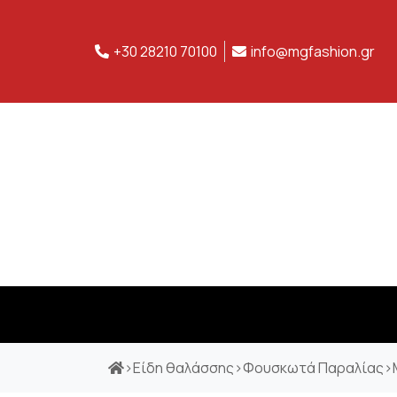
+30 28210 70100
info@mgfashion.gr
>
Είδη θαλάσσης
>
Φουσκωτά Παραλίας
>