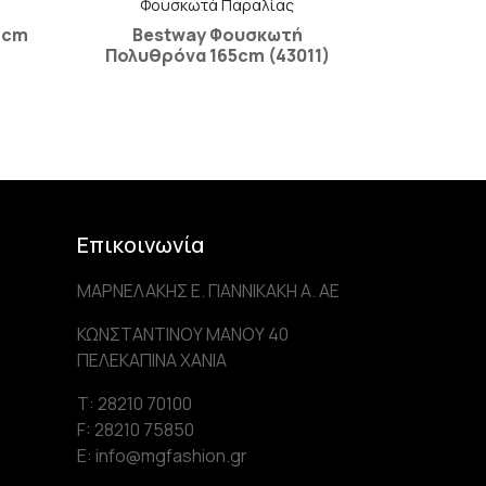
Φουσκωτά Παραλίας
 cm
Bestway Φουσκωτή
Πολυθρόνα 165cm (43011)
Επικοινωνία
ΜΑΡΝΕΛΑΚΗΣ Ε. ΓΙΑΝΝΙΚΑΚΗ Α. AE
ΚΩΝΣΤΑΝΤΙΝΟΥ ΜΑΝΟΥ 40
ΠΕΛΕΚΑΠΙΝΑ ΧΑΝΙΑ
Τ: 28210 70100
F: 28210 75850
Ε: info@mgfashion.gr