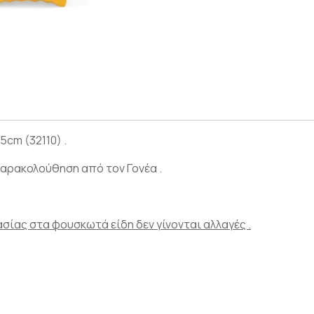
cm (32110) .
παρακολούθηση από τον Γονέα .
ασίας στα φουσκωτά είδη δεν γίνονται αλλαγές .