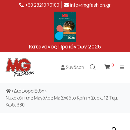
+30 28210 70100
info@mgfashion.gr
Κατάλογος Προϊόντων 2026
0
Σύνδεση
>
Διάφορα Είδη
>
Νυχοκόπτης Μεγάλος Με Σχέδιο Κρήτη Συσκ. 12 Τεμ.
Κωδ. 330