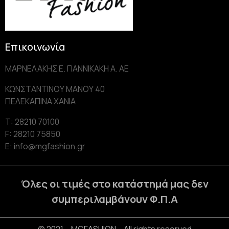
Επικοινωνία
ΜΑΡΝΕΛΑΚΗΣ Ε. ΓΙΑΝΝΙΚΑΚΗ Α. AE
ΚΩΝΣΤΑΝΤΙΝΟΥ ΜΑΝΟΥ 40
ΠΕΛΕΚΑΠΙΝΑ ΧΑΝΙΑ
Τ: 28210 70100
F: 28210 75850
Ε: info@mgfashion.gr
Όλες οι τιμές στο κατάστημά μας δεν
συμπεριλαμβάνουν Φ.Π.Α
© 2021 – MGFASHION – All rights reserved