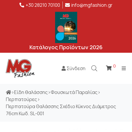
+30 28210 70100
info@mgfashion.gr
Κατάλογος Προϊόντων 2026
0
Σύνδεση
>
Είδη θαλάσσης
>
Φουσκωτά Παραλίας
>
Περπατούρες
>
Περπατούρα Θαλάσσης Σχέδιο Κύκνος Διάμετρος
76cm Κωδ. SL-001