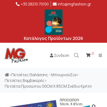
+30 28210 70100
info@mgfashion.gr
Κατάλογος Προϊόντων 2026
0
Σύνδεση
>
Πετσέτες Θαλάσσης - Μπουρνούζια
>
Πετσέτες Βαμβακερές
>
Πετσέτα Προσώπου 50CM X 85CM Σχέδιο Κρήτη