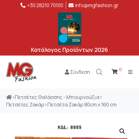
+30 28210 70100
info@mgfashion.gr
Κατάλογος Προϊόντων 2026
0
Σύνδεση
>
Πετσέτες Θαλάσσης - Μπουρνούζια
>
Πετσέτες Ζακάρ
>
Πετσέτα Ζακάρ 80cm x 160 cm