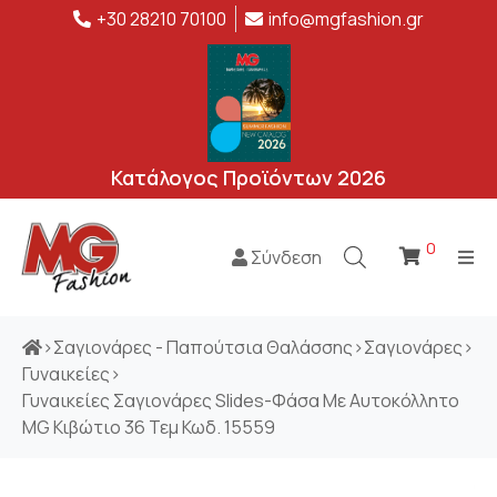
+30 28210 70100
info@mgfashion.gr
Κατάλογος Προϊόντων 2026
0
Σύνδεση
>
Σαγιονάρες - Παπούτσια Θαλάσσης
>
Σαγιονάρες
>
Γυναικείες
>
Γυναικείες Σαγιονάρες Slides-Φάσα Με Αυτοκόλλητο
MG Κιβώτιο 36 Τεμ Κωδ. 15559