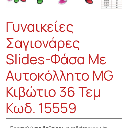
Γυναικείες
Σαγιονάρες
Slides-Φάσα Με
Αυτοκόλλητο MG
Κιβώτιο 36 Τεμ
Κωδ. 15559
Παρακαλώ
συνδεθείτε
για να δείτε τις τιμές.