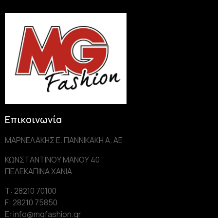
Επικοινωνία
ΜΑΡΝΕΛΑΚΗΣ Ε. ΓΙΑΝΝΙΚΑΚΗ Α. AE
ΚΩΝΣΤΑΝΤΙΝΟΥ ΜΑΝΟΥ 40
ΠΕΛΕΚΑΠΙΝΑ ΧΑΝΙΑ
Τ: 28210 70100
F: 28210 75850
Ε: info@mgfashion.gr