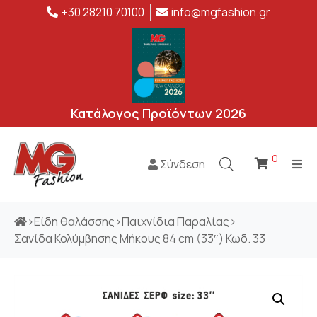
+30 28210 70100
info@mgfashion.gr
Κατάλογος Προϊόντων 2026
0
Σύνδεση
>
Είδη θαλάσσης
>
Παιχνίδια Παραλίας
>
Σανίδα Κολύμβησης Μήκους 84 cm (33″) Κωδ. 33