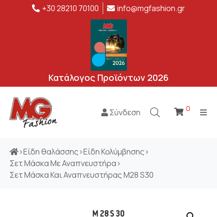
+30 28210 70100
info@mgfashion.gr
Κατάλογος Προϊόντων 2026
0
Σύνδεση
>
Είδη θαλάσσης
>
Είδη Κολύμβησης
>
Σετ Μάσκα Με Αναπνευστήρα
>
Σετ Μάσκα Και Αναπνευστήρας M28 S30