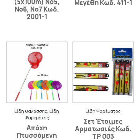
(5x100m) Νο5,
Μεγέθη Κωδ. 411-1
Νο6, Νο7 Κωδ.
2001-1
Είδη θαλάσσης, Είδη
Είδη Ψαρέματος
Ψαρέματος
Σετ Έτοιμες
Απόχη
Αρματωσιές Κωδ.
Πτυσσόμενη
ΤΡ 003