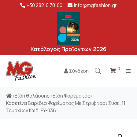
+30 28210 70100
info@mgfashion.gr
Κατάλογος Προϊόντων 2026
0
Σύνδεση
>
Είδη θαλάσσης
>
Είδη Ψαρέματος
>
Κασετίνα Βαρίδια Ψαρέματος Με Στριφτάρι Συσκ. 11
Τεμαχίων Κωδ. FY-036