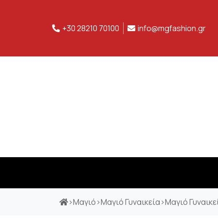
+30 28210 70100
info@mgfashion.gr
>
Μαγιό
>
Μαγιό Γυναικεία
>
Μαγιό Γυναικεί