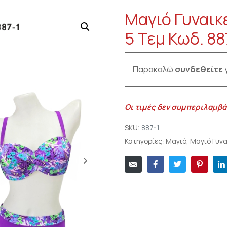
Μαγιό Γυναικ
5 Tεμ Κωδ. 88
Παρακαλώ
συνδεθείτε
γ
Οι τιμές δεν συμπεριλαμβά
SKU:
887-1
Κατηγορίες:
Μαγιό
,
Μαγιό Γυνα