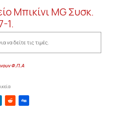
είο Μπικίνι MG Συσκ.
7-1.
ια να δείτε τις τιμές.
νουν Φ.Π.Α
ικεία