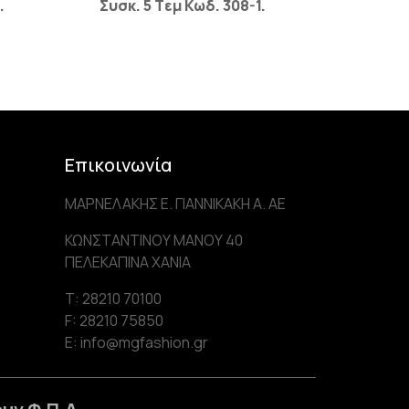
.
Συσκ. 5 Tεμ Κωδ. 308-1.
Επικοινωνία
ΜΑΡΝΕΛΑΚΗΣ Ε. ΓΙΑΝΝΙΚΑΚΗ Α. AE
ΚΩΝΣΤΑΝΤΙΝΟΥ ΜΑΝΟΥ 40
ΠΕΛΕΚΑΠΙΝΑ ΧΑΝΙΑ
Τ: 28210 70100
F: 28210 75850
Ε: info@mgfashion.gr