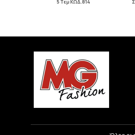
5 Tεμ ΚΩΔ.814
Σ