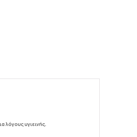
α λόγους υγιεινής.