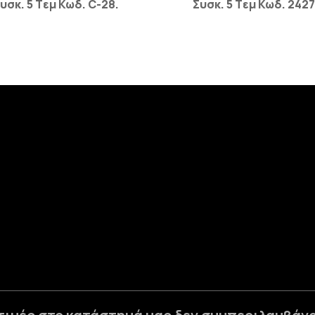
υσκ. 5 Tεμ Κωδ. C-28.
Συσκ. 5 Tεμ Κωδ. 2427