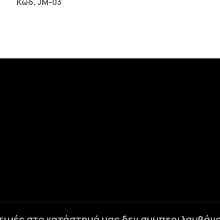
Κωδ. JM-03
 τιμές στο κατάστημά μας δεν συμπεριλαμβάνο