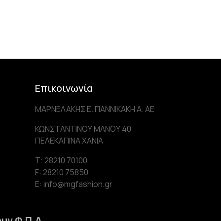
Επικοινωνία
ΜΑΡΝΕΛΑΚΗΣ Ε. ΓΙΑΝΝΙΚΑΚΗ Α. AE
ΚΩΝΣΤΑΝΤΙΝΟΥ ΜΑΝΟΥ 40
ΠΕΛΕΚΑΠΙΝΑ ΧΑΝΙΑ
Τ: 28210 70100
F: 28210 75850
Ε: info@mgfashion.gr
υν Φ.Π.Α