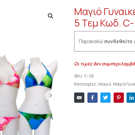
Μαγιό Γυναικ
5 Tεμ Κωδ. C-
Παρακαλώ
συνδεθείτε
γ
Οι τιμές δεν συμπεριλαμβά
SKU:
C-28
Κατηγορίες:
Μαγιό
,
Μαγιό Γυνα