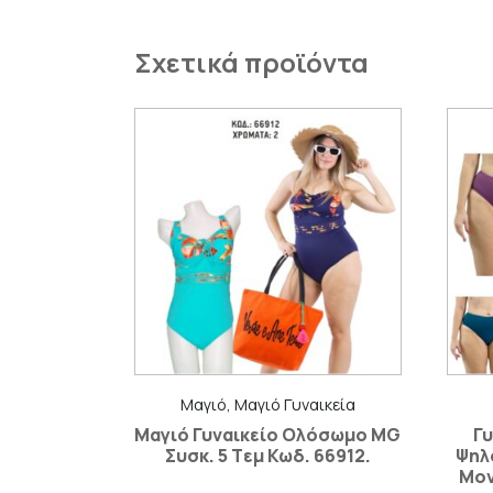
Σχετικά προϊόντα
Μαγιό, Μαγιό Γυναικεία
Μαγιό Γυναικείο Ολόσωμο MG
Γυ
Συσκ. 5 Tεμ Κωδ. 66912.
Ψηλ
Μον