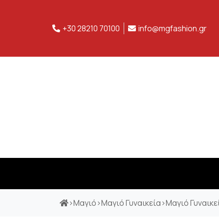
+30 28210 70100
info@mgfashion.gr
>
Μαγιό
>
Μαγιό Γυναικεία
>
Μαγιό Γυναικεί