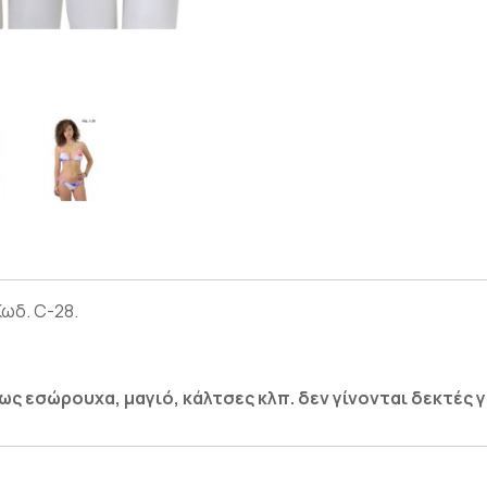
Κωδ. C-28.
 εσώρουχα, μαγιό, κάλτσες κλπ. δεν γίνονται δεκτές γι