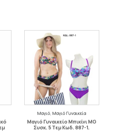
Μαγιό, Μαγιό Γυναικεία
ικό
Μαγιό Γυναικείο Μπικίνι MG
εμ
Συσκ. 5 Tεμ Κωδ. 887-1.