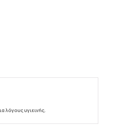
α λόγους υγιεινής.