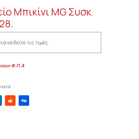
είο Μπικίνι MG Συσκ.
28.
ια να δείτε τις τιμές.
νουν Φ.Π.Α
ικεία