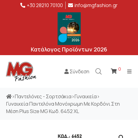
+30 28210 70100
info@mgfashion.gr
Κατάλογος Προϊόντων 2026
0
Σύνδεση
>
Παντελόνες - Σορτσάκια
>
Γυναικεία
>
Γυναικεία Παντελόνα Μονόχρωμη Με Κορδόνι Στη
Μέση Plus Size MG Κωδ. 6452 XL