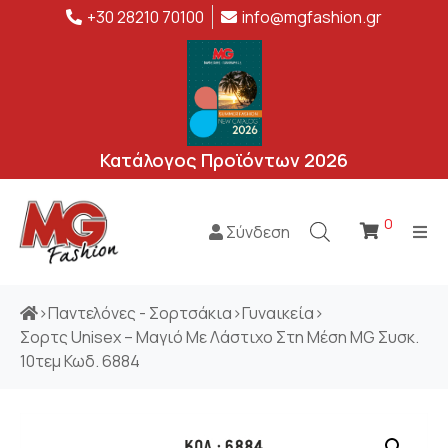
+30 28210 70100
info@mgfashion.gr
Κατάλογος Προϊόντων 2026
0
Σύνδεση
>
Παντελόνες - Σορτσάκια
>
Γυναικεία
>
Σορτς Unisex – Μαγιό Με Λάστιχο Στη Μέση MG Συσκ.
10τεμ Κωδ. 6884