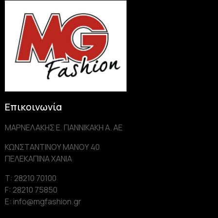
Επικοινωνία
ΜΑΡΝΕΛΑΚΗΣ Ε. ΓΙΑΝΝΙΚΑΚΗ Α. AE
ΚΩΝΣΤΑΝΤΙΝΟΥ ΜΑΝΟΥ 40
ΠΕΛΕΚΑΠΙΝΑ ΧΑΝΙΑ
Τ: 28210 70100
F: 28210 75850
Ε: info@mgfashion.gr