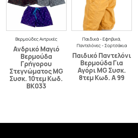
Βερμούδες Αντρικές
Παιδικά - Εφηβικά,
Παντελόνες - Σορτσάκια
Ανδρικό Μαγιό
Παιδικό Παντελόνι
Βερμούδα
Βερμούδα Για
Γρήγορου
Αγόρι MG Συσκ.
Στεγνώματος MG
8τεμ Κωδ. Α 99
Συσκ. 10τεμ Κωδ.
BK033