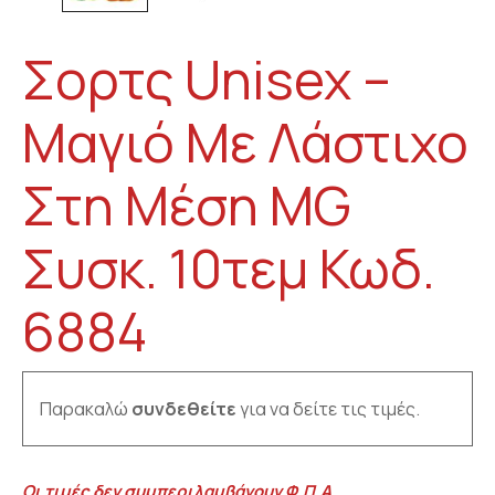
Σορτς Unisex –
Μαγιό Με Λάστιχο
Στη Μέση MG
Συσκ. 10τεμ Κωδ.
6884
Παρακαλώ
συνδεθείτε
για να δείτε τις τιμές.
Οι τιμές δεν συμπεριλαμβάνουν Φ.Π.Α