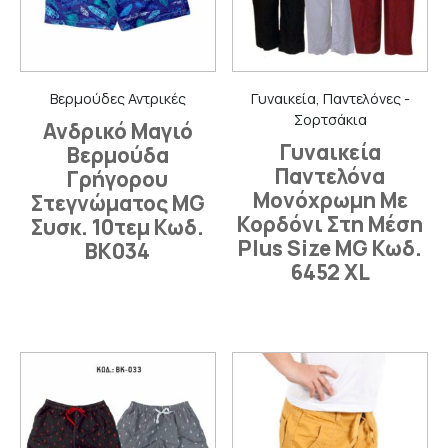
Βερμούδες Αντρικές
Γυναικεία, Παντελόνες -
Σορτσάκια
Ανδρικό Μαγιό
Γυναικεία
Βερμούδα
Παντελόνα
Γρήγορου
Μονόχρωμη Με
Στεγνώματος MG
Κορδόνι Στη Μέση
Συσκ. 10τεμ Κωδ.
Plus Size MG Κωδ.
ΒΚ034
6452 XL